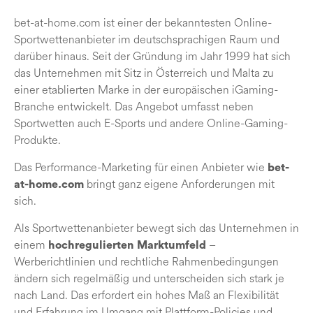
bet-at-home.com ist einer der bekanntesten Online-
Sportwettenanbieter im deutschsprachigen Raum und
darüber hinaus. Seit der Gründung im Jahr 1999 hat sich
das Unternehmen mit Sitz in Österreich und Malta zu
einer etablierten Marke in der europäischen iGaming-
Branche entwickelt. Das Angebot umfasst neben
Sportwetten auch E-Sports und andere Online-Gaming-
Produkte.
Das Performance-Marketing für einen Anbieter wie
bet-
bringt ganz eigene Anforderungen mit
at-home.com
sich.
Als Sportwettenanbieter bewegt sich das Unternehmen in
einem
–
hochregulierten Marktumfeld
Werberichtlinien und rechtliche Rahmenbedingungen
ändern sich regelmäßig und unterscheiden sich stark je
nach Land. Das erfordert ein hohes Maß an Flexibilität
und Erfahrung im Umgang mit Plattform-Policies und