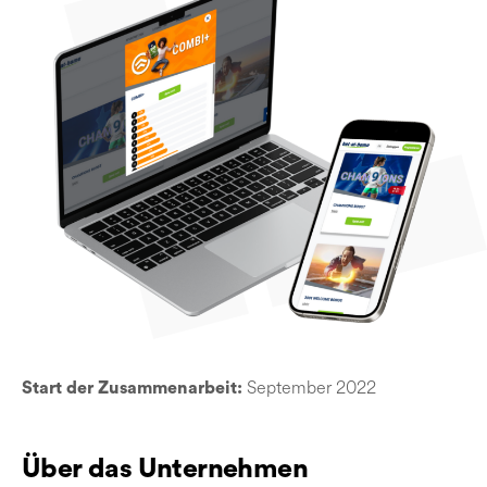
September 2022
Start der Zusammenarbeit:
Über das Unternehmen