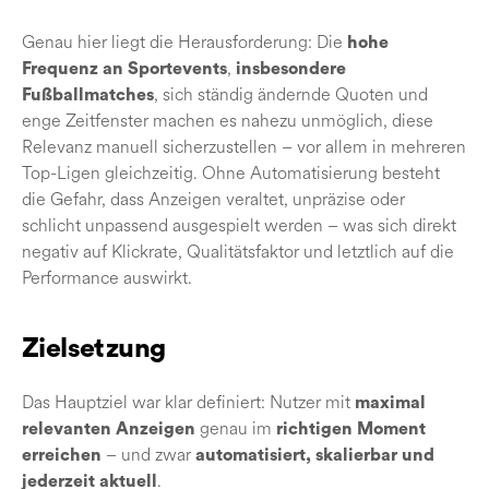
Genau hier liegt die Herausforderung: Die
hohe
,
Frequenz an Sportevents
insbesondere
, sich ständig ändernde Quoten und
Fußballmatches
enge Zeitfenster machen es nahezu unmöglich, diese
Relevanz manuell sicherzustellen – vor allem in mehreren
Top-Ligen gleichzeitig. Ohne Automatisierung besteht
die Gefahr, dass Anzeigen veraltet, unpräzise oder
schlicht unpassend ausgespielt werden – was sich direkt
negativ auf Klickrate, Qualitätsfaktor und letztlich auf die
Performance auswirkt.
Zielsetzung
Das Hauptziel war klar definiert: Nutzer mit
maximal
genau im
relevanten Anzeigen
richtigen Moment
– und zwar
erreichen
automatisiert, skalierbar und
.
jederzeit aktuell