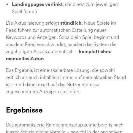
, die direkt zum jeweiligen
Landingpages verlinkt
Spiel führen
Die Aktualisierung erfolgt
: Neue Spiele im
stündlich
Feed führen zur automatischen Erstellung neuer
Keywords und Anzeigen. Sobald ein Spiel beginnt und
aus dem Feed verschwindet, pausiert das System die
zugehörigen Assets automatisch –
komplett ohne
.
manuelles Zutun
Das Ergebnis ist eine skalierbare Lösung, die sowohl
zeitlich als auch inhaltlich immer auf dem aktuellen Stand
ist – und dabei exakt auf das Nutzerinteresse
zugeschnittene Anzeigen ausliefert.
Ergebnisse
Das automatisierte Kampagnensetup zeigte bereits nach
kurzer Zeit deutliche Vorteile – sowohl in der operativen