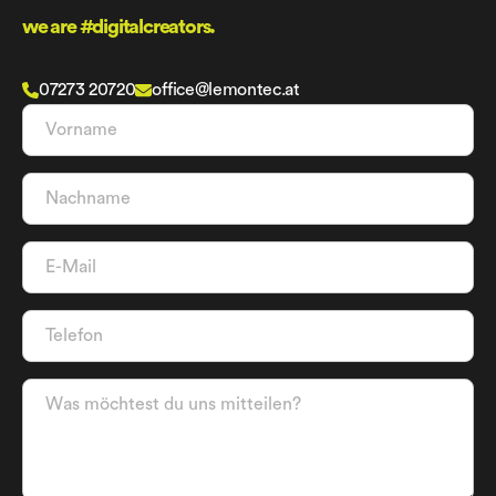
we are #digitalcreators.
07273 20720
office@lemontec.at