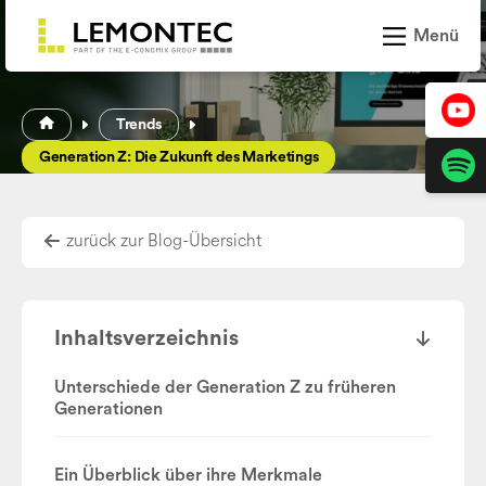
Zum Inhalt springen
Menü
Leistungen
Trends
Projekte
Generation Z: Die Zukunft des Marketings
News und Trends
zurück zur Blog-Übersicht
Über LEMONTEC
Karriere
Inhaltsverzeichnis
Unterschiede der Generation Z zu früheren
Generationen
Kontakt
Ein Überblick über ihre Merkmale