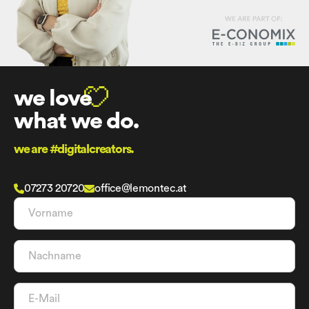
we love
what we do.
we are #digitalcreators.
07273 20720
office@lemontec.at