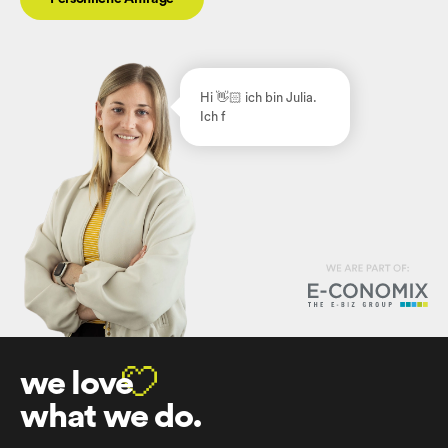
Hi 👋🏻
ich bin Julia.
Ich freue m
we love
what we do.