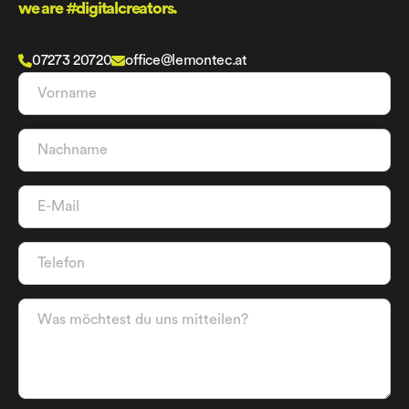
we are #digitalcreators.
07273 20720
office@lemontec.at