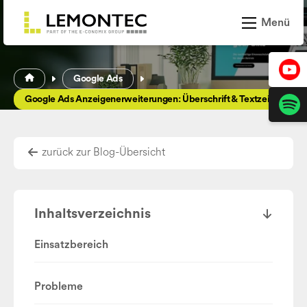
Zum Inhalt springen
Menü
Leistungen
Google Ads
Projekte
Google Ads Anzeigenerweiterungen: Überschrift & Textzeile
News und Trends
zurück zur Blog-Übersicht
Über LEMONTEC
Karriere
Inhaltsverzeichnis
Einsatzbereich
Probleme
Kontakt