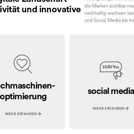
die Marken sichtbar m
vität und innovative
nachhaltig wachsen la
und Social Media bis 
uchmaschinen-
social medi
optimierung
MEHR ERFAHREN
MEHR ERFAHREN