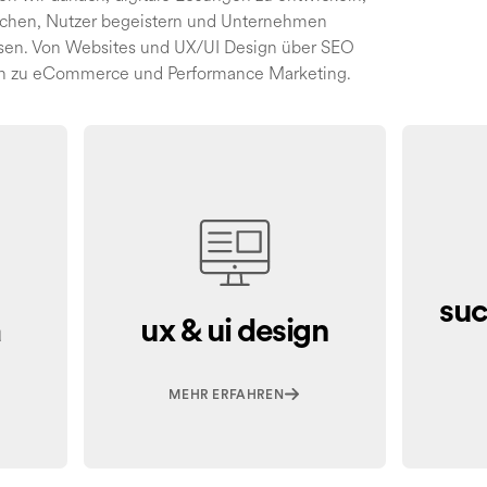
achen, Nutzer begeistern und Unternehmen
ssen. Von Websites und UX/UI Design über SEO
hin zu eCommerce und Performance Marketing.
su
a
ux & ui design
MEHR ERFAHREN