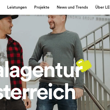
Leistungen
Projekte
News und Trends
Über L
alagentur
terreich