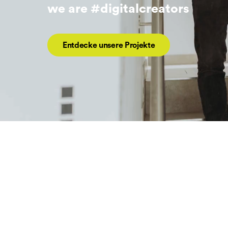
we are #digitalcreators
Entdecke unsere Projekte