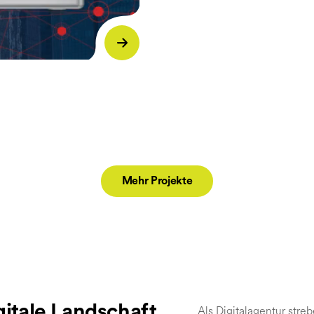
Mehr Projekte
igitale Landschaft
Als Digitalagentur stre