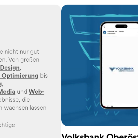
e nicht nur gut
en. Von großen
,
 Design
bis
e Optimierung
,
g
und
Media
Web-
ebnisse, die
n wachsen lassen
chtige
Volksbank Oberös