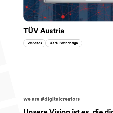
TÜV Austria
Websites
UX/UI Webdesign
we are #digitalcreators
Unsere Vision ist es, die d