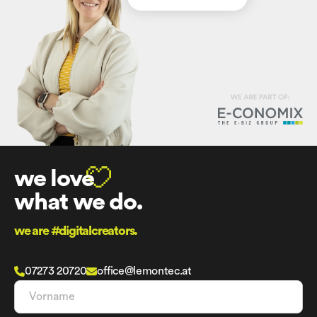
we love
what we do.
we are #digitalcreators.
07273 20720
office@lemontec.at