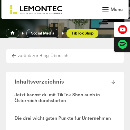
Zum Inhalt springen
Menü
Leistungen
Social Media
TikTok Shop
Projekte
zurück zur Blog-Übersicht
News und Trends
Über LEMONTEC
Inhaltsverzeichnis
Karriere
Jetzt kannst du mit TikTok Shop auch in
Österreich durchstarten
Die drei wichtigsten Punkte für Unternehmen
Kontakt