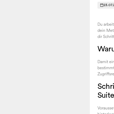
23.07.
Du arbei
dein Met
dir Schri
Waru
Damit ei
bestimmt
Zugriffsr
Schri
Suit
Vorausse