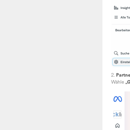
2.
Partn
Wähle
„G