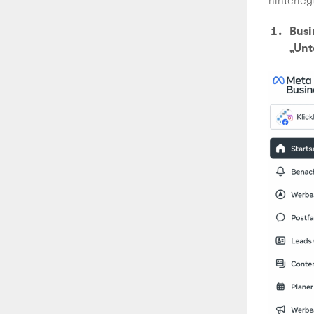
hinterleg
Busi
„Unt