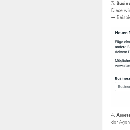
3.
Busin
Diese wir
➡️ Beisp
4.
Asset
der Agen