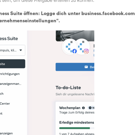
t sein, um diese Freigabe erteilen zu können.
ness Suite öffnen
: Logge dich unter
business.facebook.com
ernehmenseinstellungen“
.