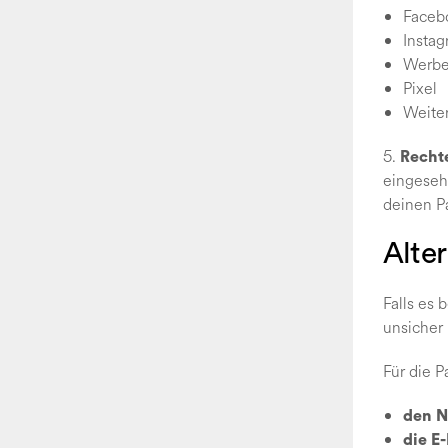
Faceb
Insta
Werbe
Pixel
Weiter
5.
Rechte
eingesehe
deinen Pa
Alter
Falls es 
unsicher 
Für die P
den N
die E