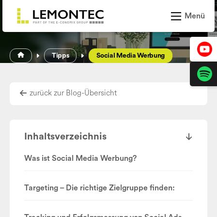
Zum Inhalt springen
Menü
Leistungen
Tipps
Social Media Werbung
Projekte
zurück zur Blog-Übersicht
News und Trends
Über LEMONTEC
Inhaltsverzeichnis
Karriere
Was ist Social Media Werbung?
Targeting – Die richtige Zielgruppe finden:
Kontakt